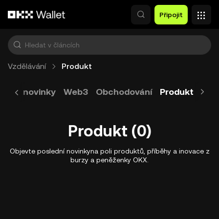
Přeskočit na hlavní obsah
Připojit
Vzdělávání
Produkt
rendy novinky
Web3
Obchodování
Produkt
Tok
Produkt (0)
Objevte poslední novinkyna poli produktů, příběhy a inovace z
burzy a peněženky OKX.