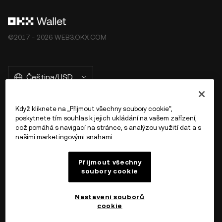
©2017 - 2026 WEB3.OKX.COM
Čeština/USD
Když kliknete na „Přijmout všechny soubory cookie“,
poskytnete tím souhlas k jejich ukládání na vašem zařízení,
Více o OKX Peněžence
což pomáhá s navigací na stránce, s analýzou využití dat a s
našimi marketingovými snahami.
Produkt
Přijmout všechny
soubory cookie
Podpora
Nastavení souborů
cookie