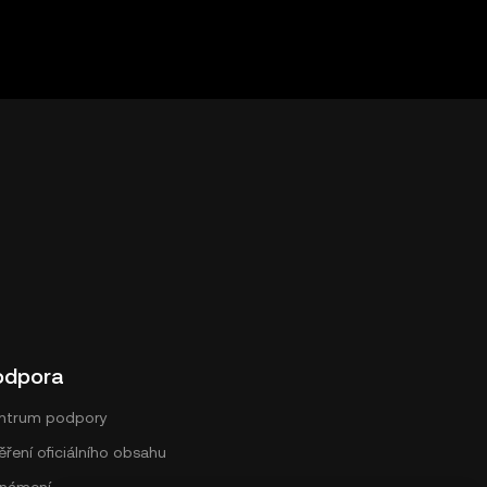
odpora
ntrum podpory
ření oficiálního obsahu