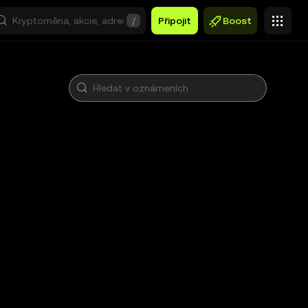
/
Připojit
Boost