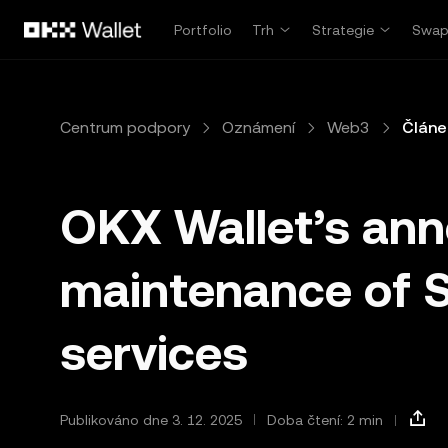
Přeskočit na hlavní obsah
Portfolio
Trh
Strategie
Swa
Centrum podpory
Oznámení
Web3
Článe
OKX Wallet’s an
maintenance of 
services
Publikováno dne 3. 12. 2025
Doba čtení: 2 min