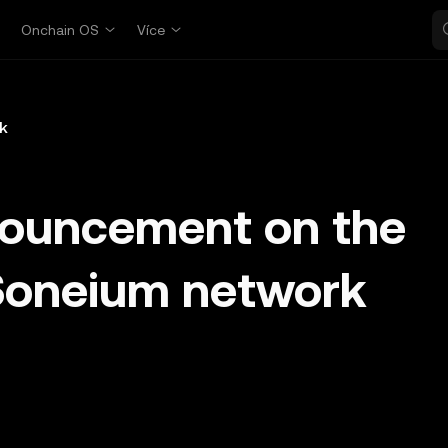
p
Onchain OS
Více
k
nouncement on the
Soneium network