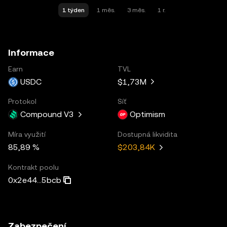
1 týden
1 měs.
3 měs.
1 r.
Informace
Earn
TVL
USDC
$1,73M
Protokol
Síť
Compound V3
Optimism
Míra využití
Dostupná likvidita
85,89 %
$203,84K
Kontrakt poolu
0x2e44...5bcb
Zabezpečení