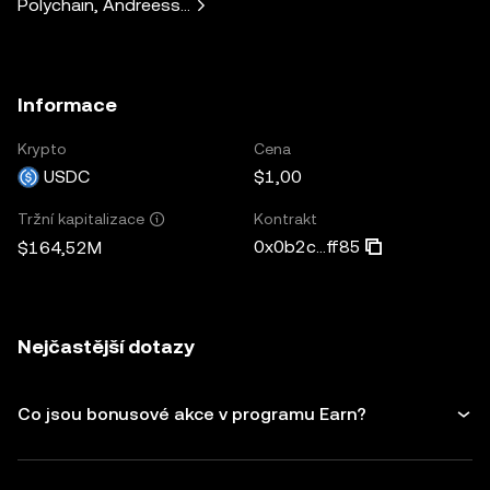
Polychain, Andreessen Horowitz, Paradigm, Bain Capital V
Informace
Krypto
Cena
USDC
$1,00
Kontrakt
Tržní kapitalizace
0x0b2c...ff85
$164,52M
Nejčastější dotazy
Co jsou bonusové akce v programu Earn?