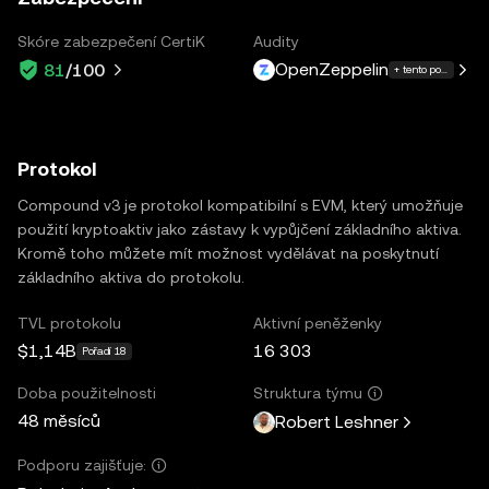
Skóre zabezpečení CertiK
Audity
OpenZeppelin
81
/100
+ tento počet dalšíc
Protokol
Compound v3 je protokol kompatibilní s EVM, který umožňuje
použití kryptoaktiv jako zástavy k vypůjčení základního aktiva.
Kromě toho můžete mít možnost vydělávat na poskytnutí
základního aktiva do protokolu.
TVL protokolu
Aktivní peněženky
$1,14B
16 303
Pořadí 18
Doba použitelnosti
Struktura týmu
48 měsíců
Robert Leshner
Podporu zajišťuje: