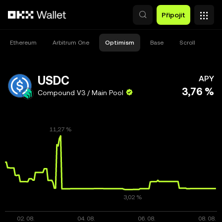
Přeskočit na hlavní obsah
Připojit
Ethereum
Arbitrum One
Optimism
Base
Scroll
USDC
APY
3,76 %
Compound V3 / Main Pool