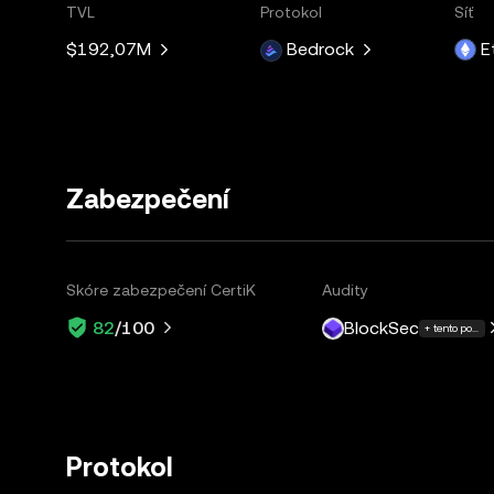
TVL
Protokol
Síť
$192,07M
Bedrock
E
Zabezpečení
Skóre zabezpečení CertiK
Audity
BlockSec
82
/100
+ tento počet d
Protokol