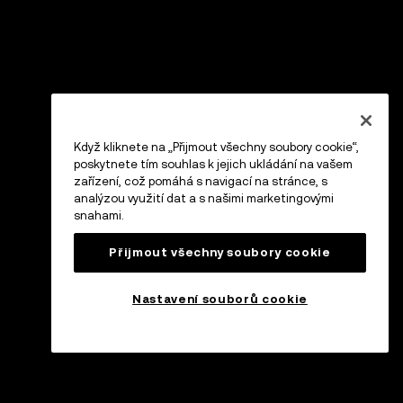
Když kliknete na „Přijmout všechny soubory cookie“,
poskytnete tím souhlas k jejich ukládání na vašem
zařízení, což pomáhá s navigací na stránce, s
analýzou využití dat a s našimi marketingovými
snahami.
Přijmout všechny soubory cookie
Nastavení souborů cookie