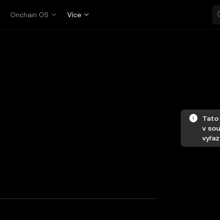
p
Onchain OS
Více
Tato 
v sou
vyřaz