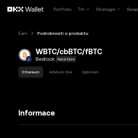
Přeskočit na hlavní obsah
Portfolio
Trh
Strategie
Swa
Earn
Podrobnosti o produktu
WBTC/cbBTC/fBTC
Bedrock
Raná fáze
Ethereum
Arbitrum One
Optimism
Informace