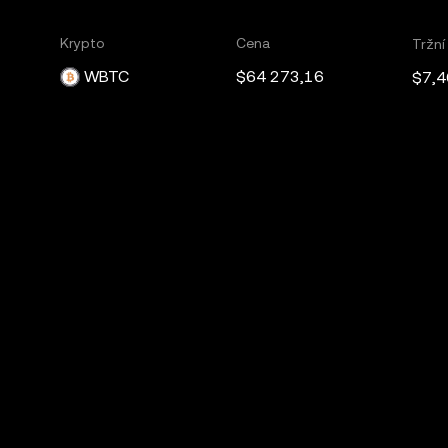
Krypto
Cena
Tržní
WBTC
$64 273,16
$7,4