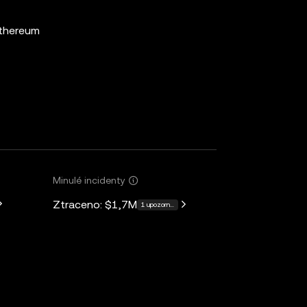
thereum
Minulé incidenty
Ztraceno:
$1,7M
alších: 4
1 upozornění