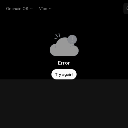
p
Onchain OS
Více
Error
Try again!