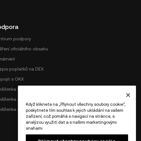
odpora
ntrum podpory
ření oficiálního obsahu
námení
zpis poplatků na DEX
opojit s OKX
něženka sítě Bitcoin
něženka sítě Ethereum
Když kliknete na „Přijmout všechny soubory cookie“,
něženka sítě Solana
poskytnete tím souhlas k jejich ukládání na vašem
zařízení, což pomáhá s navigací na stránce, s
analýzou využití dat a s našimi marketingovými
snahami.