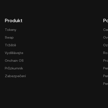
Produkt
P
Tokeny
Ce
Swap
Ově
Tržiště
Oz
Vydělávejte
Ro
Onchain OS
Pr
Průzkumník
Pe
Zabezpečení
Pe
Pe