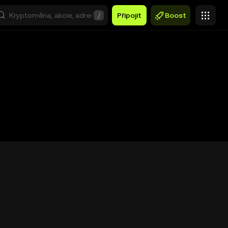
/
Připojit
Boost