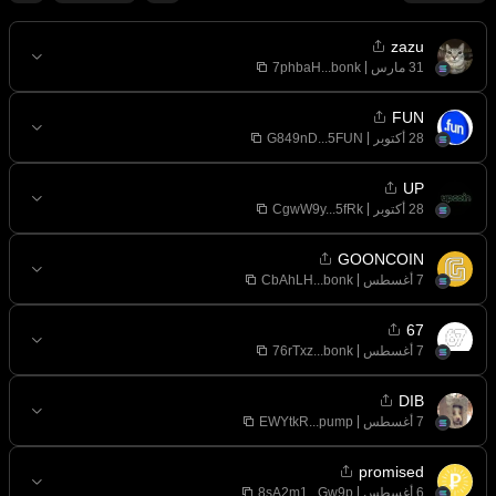
zazu
7phbaH...bonk
FUN
G849nD...5FUN
UP
CgwW9y...5fRk
GOONCOIN
CbAhLH...bonk
67
76rTxz...bonk
DIB
EWYtkR...pump
promised
8sA2m1...Gw9p