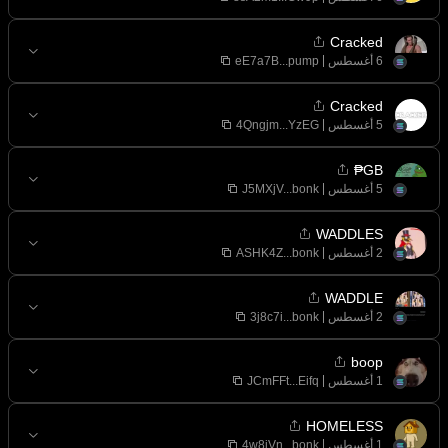
Cracked
eE7a7B...pump
Cracked
4Qngjm...YzEG
GB₱
J5MXjV...bonk
WADDLES
ASHK4Z...bonk
WADDLE
3j8c7i...bonk
boop
JCmFFt...Eifq
HOMELESS
4w8jVn...bonk