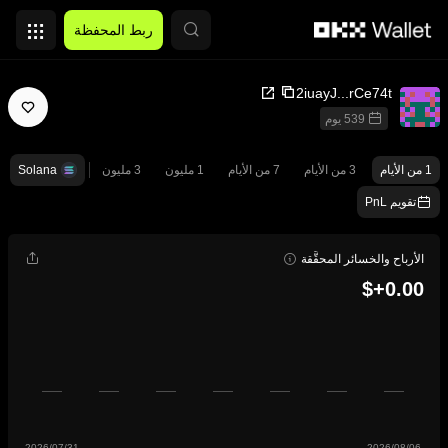
التخطي إلى المحتوى الأساسي
ربط المحفظة
2iuayJ...rCe74t
539 يوم
1 من الأيام
3 من الأيام
7 من الأيام
1 مليون
3 مليون
Solana
تقويم PnL
الأرباح والخسائر المحقَّقة