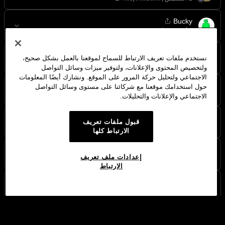
Bucky
7hZmPP...bonk
LIGMA
نستخدم ملفات تعريف الارتباط للسماح لموقعنا بالعمل بشكل صحيح،
G5n26A...bonk
ولتخصيص المحتوى والإعلانات، ولتوفير ميزات وسائل التواصل
الاجتماعي ولتحليل حركة المرور على الموقع. ونشارك أيضًا المعلومات
sirius
حول استخدامك موقعنا مع شركائنا على مستوى وسائل التواصل
6aZj6Q...jups
الاجتماعي والإعلانات والتحليلات.
CORRUPT
قبول ملفات تعريف
BM8J1Q...bonk
الارتباط كلها
BONK
إعدادات ملف تعريف
8rXhMR...bonk
الارتباط
BONKT
4vWH7Y...bonk