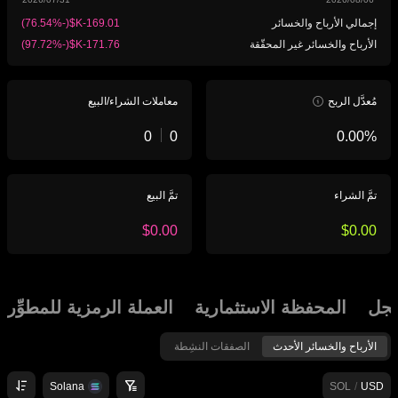
إجمالي الأرباح والخسائر
(
-‏‎76.54‎%‎‏
)
الأرباح والخسائر غير المحقّقة
(
-‏‎97.72‎%‎‏
)
مُعدَّل الربح
معاملات الشراء/البيع
تمَّ الشراء
تمَّ البيع
جل
المحفظة الاستثمارية
العملة الرمزية للمطوِّر
الأرباح والخسائر الأحدث
الصفقات النشِطة
Solana
SOL
/
USD