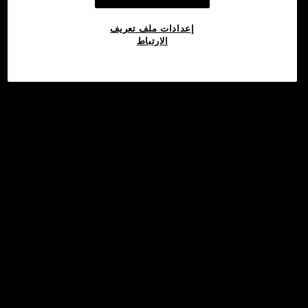
إعدادات ملف تعريف
الارتباط
©2017 - 2026 WEB3.OKX.COM
العربية/USD