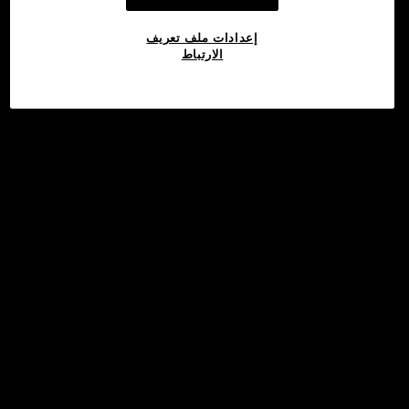
إعدادات ملف تعريف
الارتباط
©2017 - 2026 WEB3.OKX.COM
العربية/USD