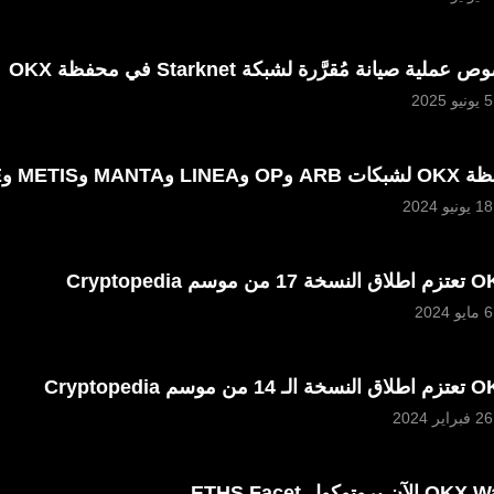
ية صيانة مُقرَّرة لشبكة Starknet في محفظة OKX
STAR وMXC وLSK وZksync Era
Cryptopedia
 Cryptopedia