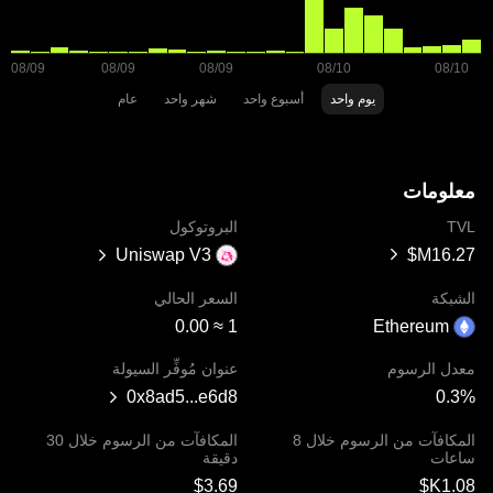
يوم واحد
أسبوع واحد
شهر واحد
عام
معلومات
TVL
البروتوكول
Uniswap V3
الشبكة
السعر الحالي
Ethereum
1 ≈ ‏‎0.00‏
معدل الرسوم
عنوان مُوفِّر السيولة
0x8ad5...e6d8
المكافآت من الرسوم خلال 8
المكافآت من الرسوم خلال 30
ساعات
دقيقة