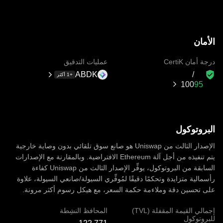
الأمان
درجة أمان CertiK
عمليات التدقيق
ABDK
+1 أكثر
100‏
البروتوكول
الإصدار الثالث من Uniswap هو صانع سوق تلقائي بدون وصاية خارجية
يتم تنفيذه من أجل آلة Ethereum الافتراضية. وبالمقارنة مع الإصدارات
السابقة من البروتوكول، يوفِّر الإصدار الثالث من Uniswap كفاءة
رأسمالية متزايدة وتحكمًا دقيقًا لمُوفِّري السيولة/صانعي السيولة، علاوة
على تحسين دقة وملاءمة حكمة السعر، مع هيكل رسوم أكثر مرونة.
إجمالي القيمة المقفلة (TVL)
المحافظ النشِطة
للبروتوكول