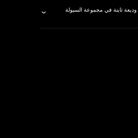
ي NFT الناتجة عن وضع وديعة ثابتة في مجموعة السيولة