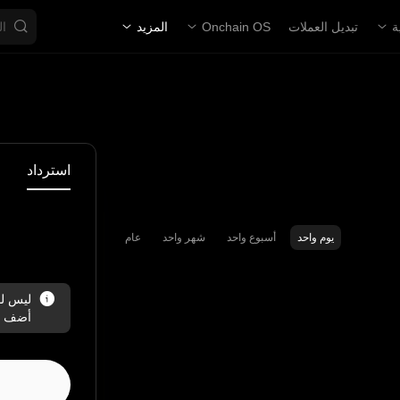
ة
تبديل العملات
Onchain OS
المزيد
استرداد
يوم واحد
أسبوع واحد
شهر واحد
عام
أضف سي