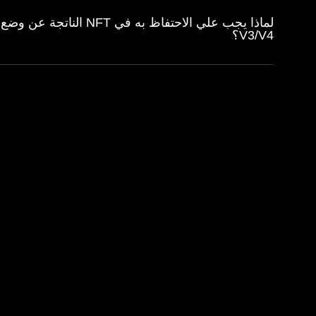
لماذا يجب علي الاحتفاظ به ف
V3/V4؟