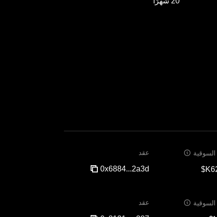
20 شهرًا
عقد
 السوقية
0x6884...2a3d
عقد
 السوقية