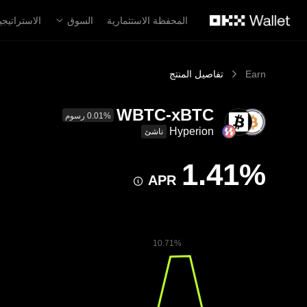
لتخطي إلى المحتوى الأساسي
المحفظة الاستثمارية
السوق
الاستراتيجي
Earn
تفاصيل المنتج
WBTC-xBTC
%‏‎0.01‏ رسوم
Hyperion
ناشئ
APR