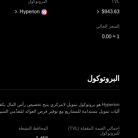
TVL
البروتوكول
Hyperion
السعر الحالي
1 ≈ ‏‎0.00‏
البروتوكول
Hyperion هو بروتوكول تمويل لامركزي يتيح تخصيص رأس المال بكف
آليات تمويل مستدامة للمشاريع مع توفير فرص العوائد لمُقدِّمي السيو
إجمالي القيمة المقفلة (TVL)
المحافظ النشِطة
للبروتوكول