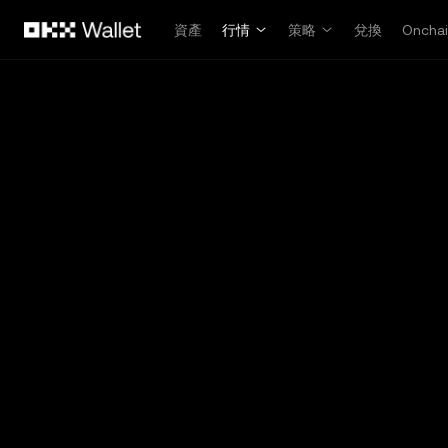
跳轉至主要內容
資產
行情
策略
兌換
Oncha