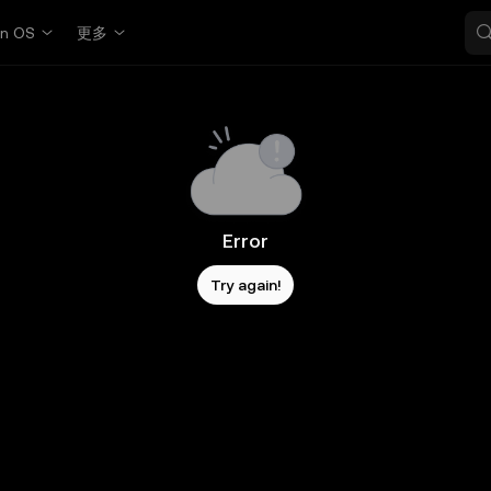
in OS
更多
Error
Try again!