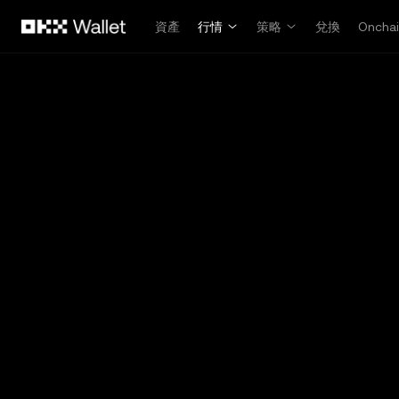
跳轉至主要內容
資產
行情
策略
兌換
Oncha