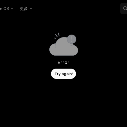
in OS
更多
Error
Try again!