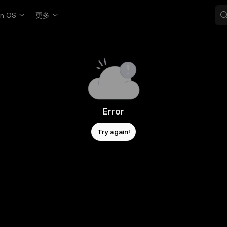
in OS
更多
Error
Try again!