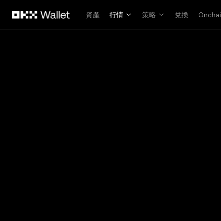
跳轉至主要內容
資產
行情
策略
兌換
Oncha