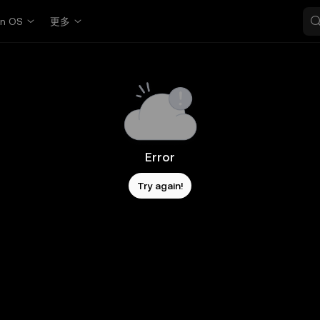
in OS
更多
Error
Try again!