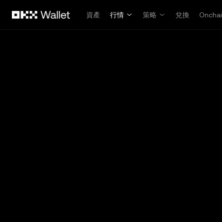
跳轉至主要內容
資產
行情
策略
兌換
Oncha