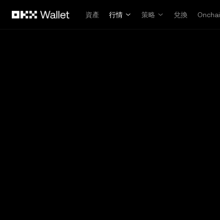
跳轉至主要內容
資產
行情
策略
兌換
Oncha