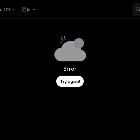
in OS
更多
Error
Try again!