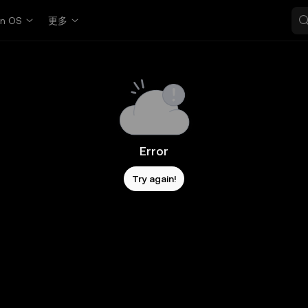
in OS
更多
Error
Try again!