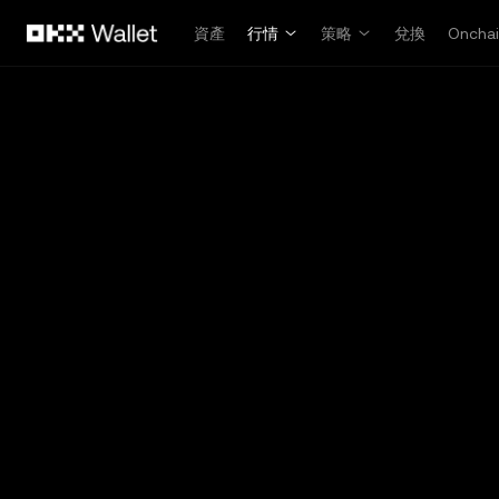
跳轉至主要內容
資產
行情
策略
兌換
Oncha