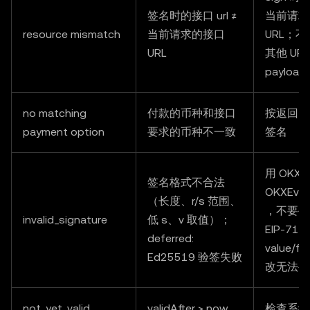
签名时的接口 url ≠
当前请求
resource mismatch
当前请求的接口
URL；
URL
其他 URL
payload
no matching
付款的币种和接口
按返回的
payment option
要求的币种不一致
签名
用 OKX
签名格式不合法
OKXEvmS
（长度、r/s 范围、
，不要手
invalid_signature
低 s、v 取值）；
EIP-71
deferred:
value/f
Ed25519 验签失败
改无法被
not_yet_valid
validAfter > now
检查系统