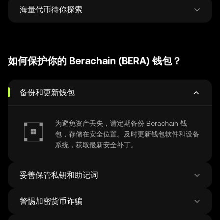
全局管理。
海量代币待你探索
在 500 家 DEX 和38 个 NFT 市场中锁定最优价
格，灵活兑换与跨链，交易一步到位。
每周平均新增 12 万新币种，探索超过 100 万种
代币，轻松把握市场最新动向。
如何保护你的 Berachain (BERA) 钱包？
备份和更新钱包
为避免资产丢失，请定期备份 Berachain 钱
包，存储在安全位置。及时更新钱包软件和设备
系统，获取最新安全补丁。
妥善保管私钥和助记词
警惕加密货币诈骗
在联网设备上保存助记词存在风险，请使用线下
的方式妥善保管助记词，切勿将助记词透露给任