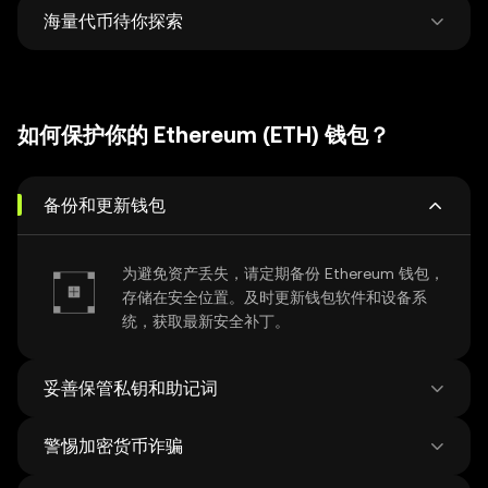
全局管理。
海量代币待你探索
在 500 家 DEX 和38 个 NFT 市场中锁定最优价
格，灵活兑换与跨链，交易一步到位。
每周平均新增 12 万新币种，探索超过 100 万种
代币，轻松把握市场最新动向。
如何保护你的 Ethereum (ETH) 钱包？
备份和更新钱包
为避免资产丢失，请定期备份 Ethereum 钱包，
存储在安全位置。及时更新钱包软件和设备系
统，获取最新安全补丁。
妥善保管私钥和助记词
警惕加密货币诈骗
在联网设备上保存助记词存在风险，请使用线下
的方式妥善保管助记词，切勿将助记词透露给任