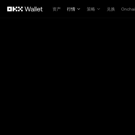
跳转至主要内容
资产
行情
策略
兑换
Oncha