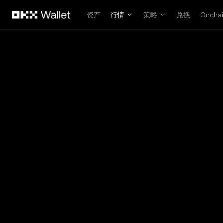
跳转至主要内容
资产
行情
策略
兑换
Oncha