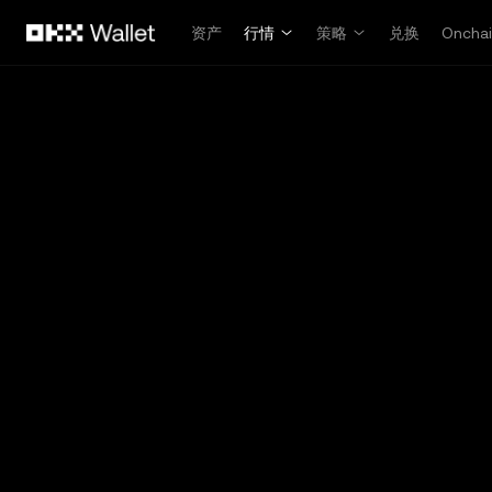
跳转至主要内容
资产
行情
策略
兑换
Oncha