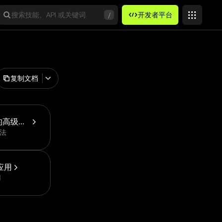
搜索技能、API 或关键词
/
开发者平台
复制文档
在 Solana 链上兑换的高级用法
用法
应用
用