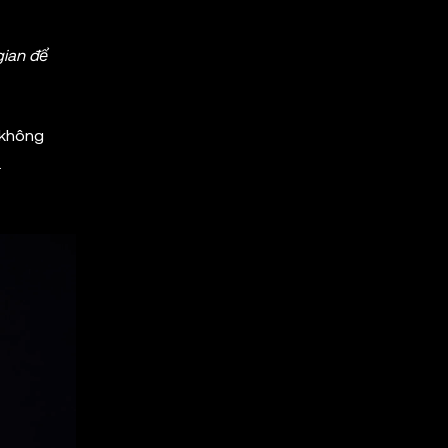
gian để
 không
.