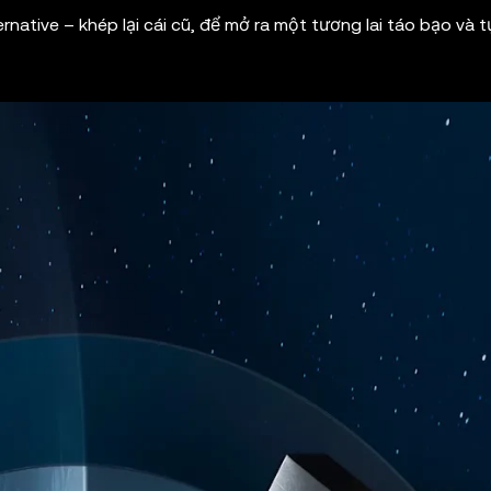
rnative – khép lại cái cũ, để mở ra một tương lai táo bạo và t