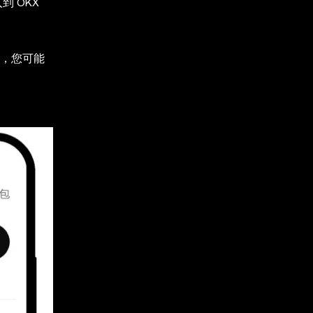
 OKX
，您可能