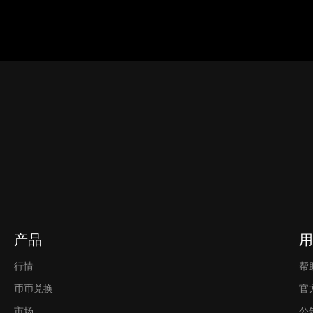
产品
用
行情
帮
币币兑换
官
市场
公