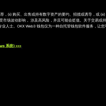
，(ii) 购买、出售或持有数字资产的要约、招揽或诱导，或 (iii)
）受市场波动影响， 涉及高风险，并且可能会贬值。关于交易或
业人士。OKX Web3 钱包仅为一种自托管钱包软件服务，让
类第三方平台的服务，也不对其承担任何责任。并非所有产品均在所
所提供的，并受
OKX Web3 生态系统服务条款
的约束。
s 系统) >>>