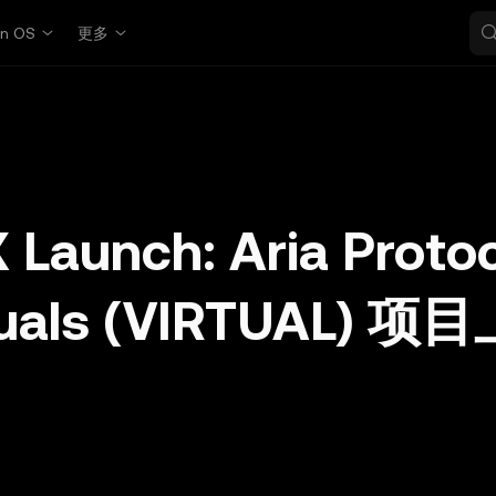
in OS
更多
Launch: Aria Protoc
rtuals (VIRTUAL) 项