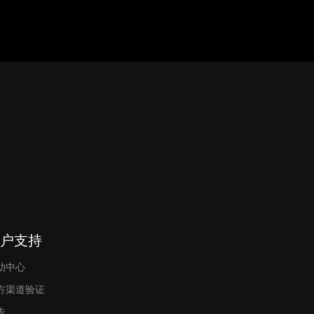
户支持
助中心
方渠道验证
告