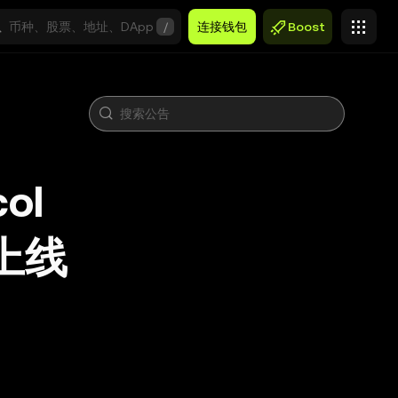
/
连接钱包
Boost
ol
目上线