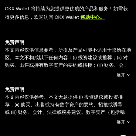
OKX Wallet 将持续为您提供更优质的产品和服务！如需获
得更多信息，欢迎访问 OKX Wallet
帮助中心。
免责声明
本文内容仅供信息参考，所提及产品可能不适用于您所在地
区。本文不构成以下任何内容：(i) 投资建议或推荐；(ii) 对
购买、出售或持有数字资产的要约或招揽；(iii) 财务、会
计、法律或税务建议。持有数字资产（包括稳定币及NFT）
展开
具有极高风险且价格波动剧烈，您应谨慎评估自身财务状况
后判断交易或持有数字资产是否适合您。具体问题请咨询法
免责声明
律/税务/投资领域专业人士。文中信息（含市场数据及统计
本文内容仅供参考。本文无意提供 (i) 投资建议或投资推
信息，如有）均基于一般性目的提供。虽已尽可能审慎处理
荐，(ii) 购买、出售或持有数字资产的要约、招揽或诱导，
数据及图表编制，但欧易对任何事实错误或遗漏不承担任何
或 (iii) 财务、会计、法律或税务建议。数字资产（包括稳定
责任或义务。OKX Web3 产品及功能均受
OKX Web3 生态
币和 NFT）受市场波动影响， 涉及高风险，并且可能会贬
展开
系统服务条款
约束。
值。关于交易或持有数字资产是否适合您的相关问题，请咨
询您的法律/税务/投资专业人士。OKX Web3 钱包仅为一种