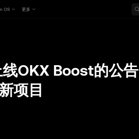
in OS
更多
于上线OKX Boost的公
新项目