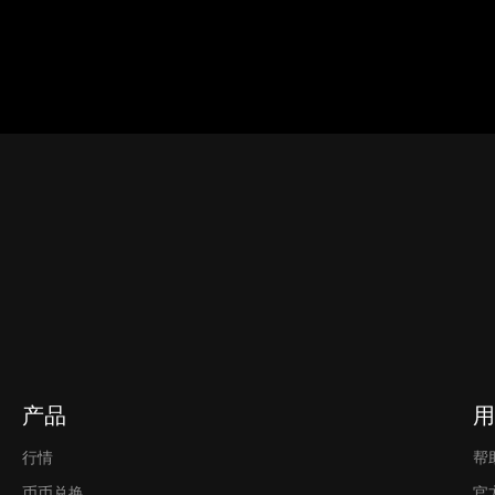
所提供的，并受
OKX Web3 生态系统服务条款
的约束。
产品
用
行情
帮
币币兑换
官