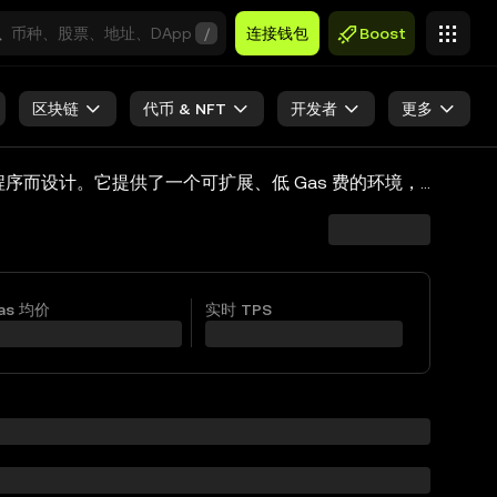
/
连接钱包
Boost
区块链
代币 & NFT
开发者
更多
Manta 于 2023 年推出，是一个独特的以太坊 Layer 2 生态系统，专为与以太坊虚拟机 (EVM) 兼容的零知识 (ZK) 应用程序而设计。它提供了一个可扩展、低 Gas 费的环境，实现了通过 Solidity 轻松部署 ZK 应用程序的可能性。Manta 通过先进的加密和共识机制，确保数据交易的安全高效。
as 均价
实时 TPS