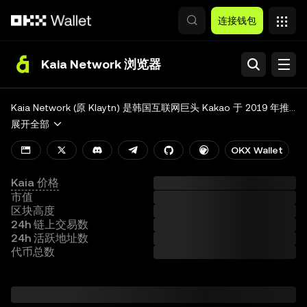
跳转至主要内容
连接钱包
Kaia Network 浏览器
查询
区块链
Kaia Network (原 Klaytn) 是韩国互联网巨头 Kakao 于 2019 年推出的公链，以高性能、可扩展性和可靠性著称。它采用权益证明 (PoS) 共识机制，可以实现更快的交易速度和区块验证。而且，Kaia 具备强大的智能合约兼容性，赋能开发者构建适用于不同行业需求和场景的多样化去中心化应用 (DApp)。
展开全部
代币 & NFT
OKX Wallet
开发者
Kaia 价格
更多
市值
区块高度
查看全部链
24h 链上交易数
24h 活跃地址数
代币总数