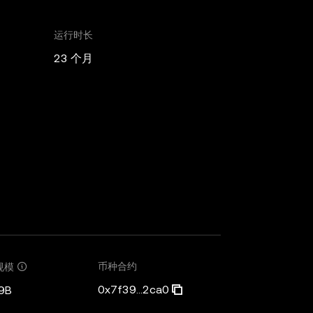
运行时长
23 个月
币种合约
规模
0x7f39...2ca0
9B