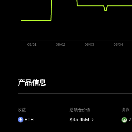
产品信息
收益
总锁仓价值
协议
ETH
$35.45M
Z