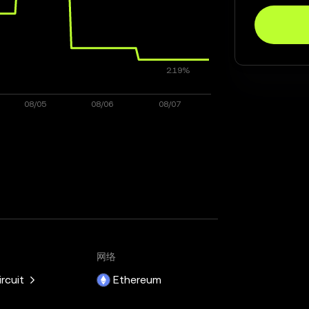
网络
ircuit
Ethereum