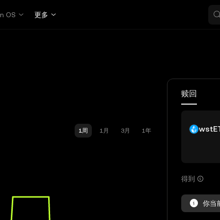
in OS
更多
赎回
wstE
1周
1月
3月
1年
得到
你当