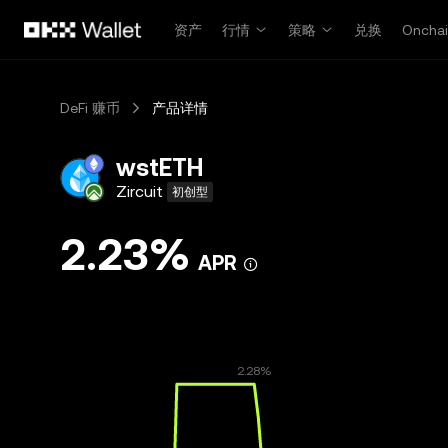
跳转至主要内容
资产
行情
策略
兑换
Oncha
DeFi 赚币
产品详情
wstETH
Zircuit
初创型
2.23%
APR