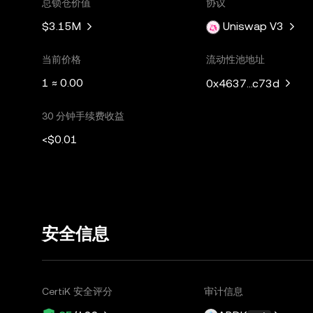
总锁仓价值
协议
$3.15M
Uniswap V3
当前价格
流动性池地址
1 ≈ 0.00
0x4637...c73d
30 分钟手续费收益
<$0.01
安全信息
CertiK 安全评分
审计信息