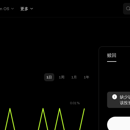
in OS
更多
赎回
1日
1周
1月
1年
缺少
该投资