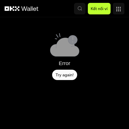
Chuyển đến nội dung chính
Kết nối ví
Error
Try again!