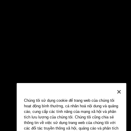
Chúng tôi sử dụng cookie để trang web của chúng tôi
hoạt động bình thường, cá nhân hoá nội dung và quảng
cáo, cung cấp các tính năng của mạng xã hội và phân
tích lưu lượng của chúng tôi. Chúng tôi cũng chia sẻ
thông tin về việc sử dụng trang web của chúng tôi với
các đối tác truyền thông xã hội, quảng cáo và phân tích