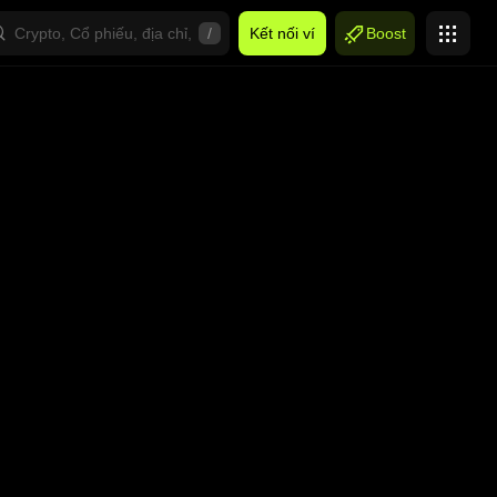
/
Kết nối ví
Boost