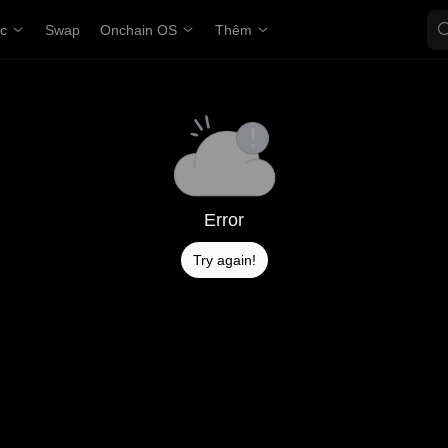
ợc
Swap
Onchain OS
Thêm
Error
Try again!