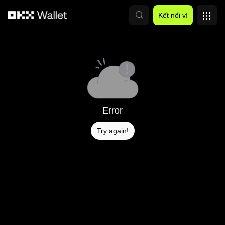
Chuyển đến nội dung chính
Kết nối ví
Error
Try again!