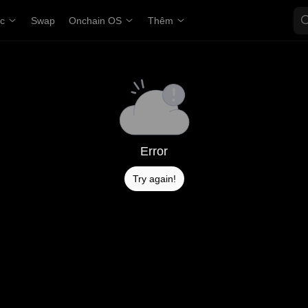
ợc
Swap
Onchain OS
Thêm
Error
Try again!