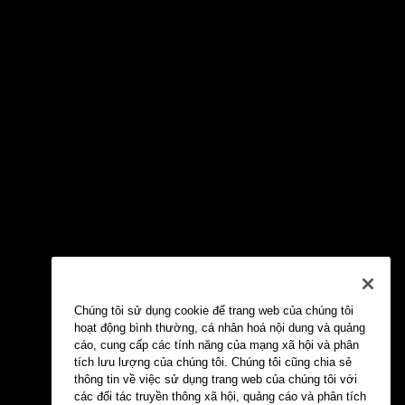
Chúng tôi sử dụng cookie để trang web của chúng tôi
hoạt động bình thường, cá nhân hoá nội dung và quảng
cáo, cung cấp các tính năng của mạng xã hội và phân
tích lưu lượng của chúng tôi. Chúng tôi cũng chia sẻ
thông tin về việc sử dụng trang web của chúng tôi với
các đối tác truyền thông xã hội, quảng cáo và phân tích