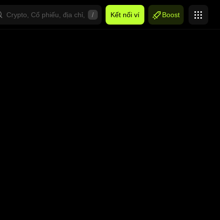
/
Kết nối ví
Boost