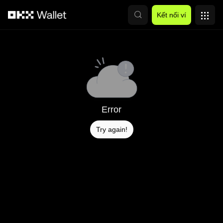
Chuyển đến nội dung chính
Kết nối ví
Error
Try again!