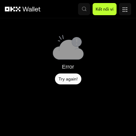
Chuyển đến nội dung chính
Kết nối ví
Error
Try again!