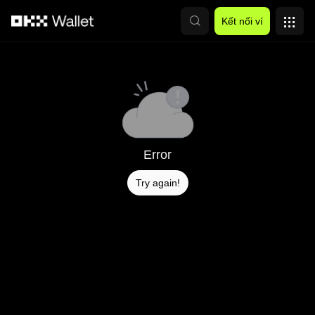
Chuyển đến nội dung chính
Kết nối ví
Error
Try again!