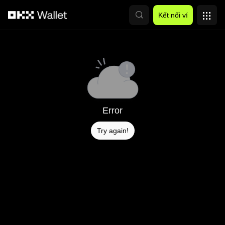
Chuyển đến nội dung chính
Kết nối ví
Error
Try again!