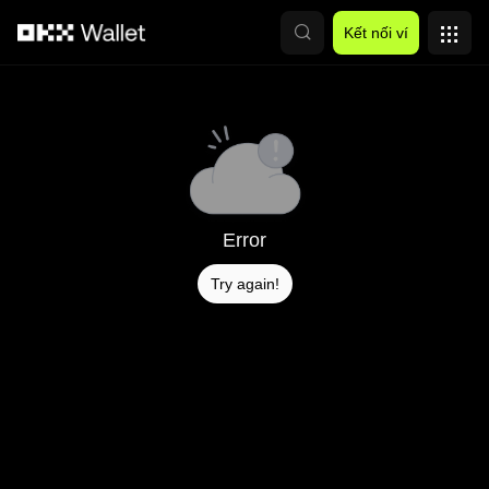
Chuyển đến nội dung chính
Kết nối ví
Error
Try again!