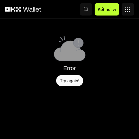
Chuyển đến nội dung chính
Kết nối ví
Error
Try again!