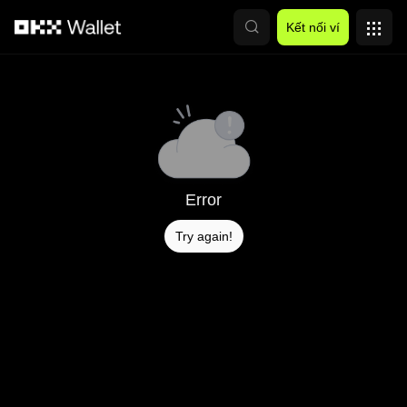
Chuyển đến nội dung chính
Kết nối ví
Error
Try again!