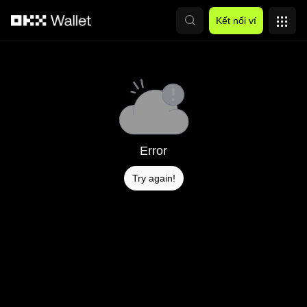
Chuyển đến nội dung chính
Kết nối ví
Error
Try again!