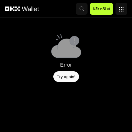
Chuyển đến nội dung chính
Kết nối ví
Error
Try again!