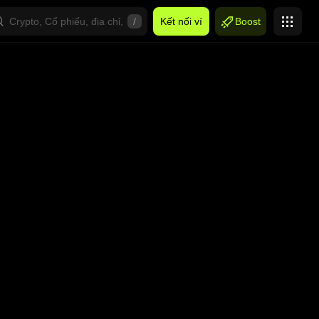
/
Kết nối ví
Boost