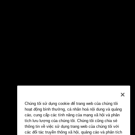
Chúng tôi sử dụng cookie để trang web của chúng tôi
hoạt động bình thường, cá nhân hoá nội dung và quảng
cáo, cung cấp các tính năng của mạng xã hội và phân
tích lưu lượng của chúng tôi. Chúng tôi cũng chia sẻ
thông tin về việc sử dụng trang web của chúng tôi với
các đối tác truyền thông xã hội, quảng cáo và phân tích