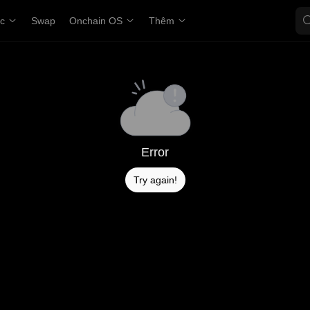
ợc
Swap
Onchain OS
Thêm
Error
Try again!