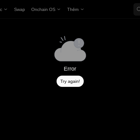
ợc
Swap
Onchain OS
Thêm
Error
Try again!