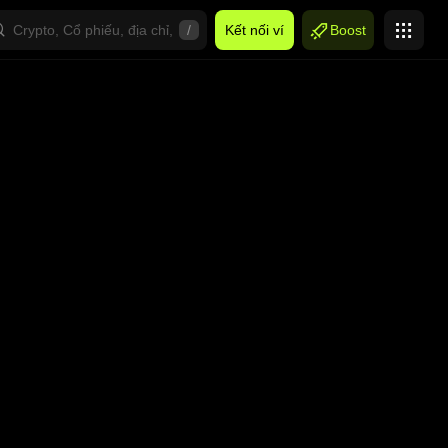
/
Kết nối ví
Boost