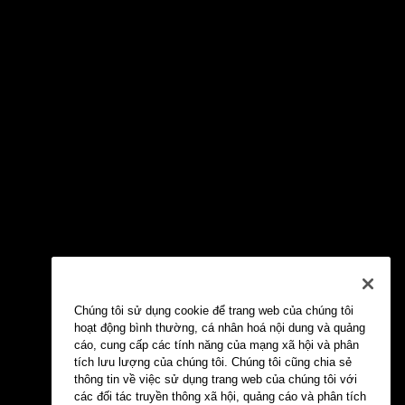
Chúng tôi sử dụng cookie để trang web của chúng tôi
hoạt động bình thường, cá nhân hoá nội dung và quảng
cáo, cung cấp các tính năng của mạng xã hội và phân
tích lưu lượng của chúng tôi. Chúng tôi cũng chia sẻ
thông tin về việc sử dụng trang web của chúng tôi với
các đối tác truyền thông xã hội, quảng cáo và phân tích