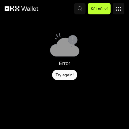
Chuyển đến nội dung chính
Kết nối ví
Error
Try again!