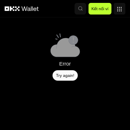
Chuyển đến nội dung chính
Kết nối ví
Error
Try again!